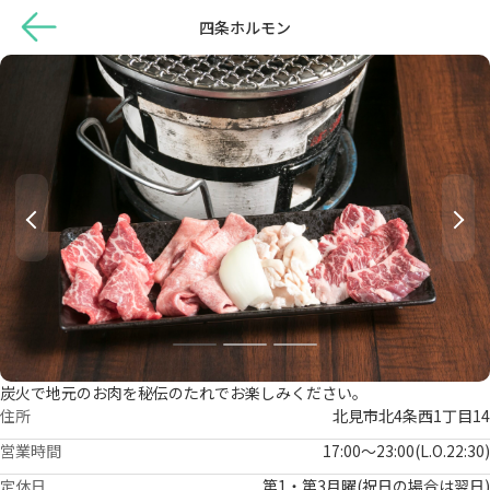
四条ホルモン
炭火で地元のお肉を秘伝のたれでお楽しみください。
住所
北見市北4条西1丁目14
営業時間
17:00～23:00(L.O.22:30)
定休日
第1・第3月曜(祝日の場合は翌日)