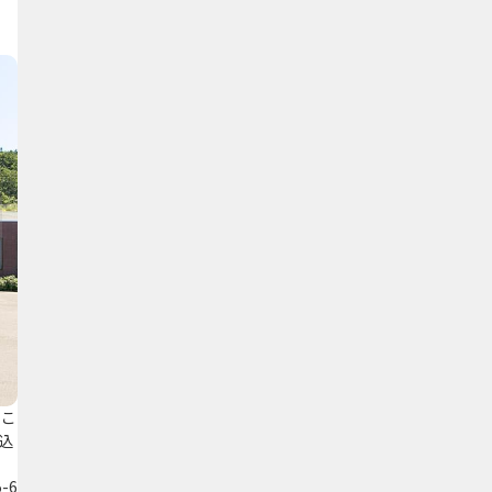
｡こ
込
-6