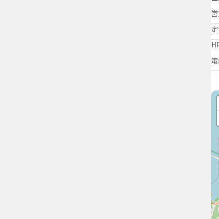
営
定
H
電