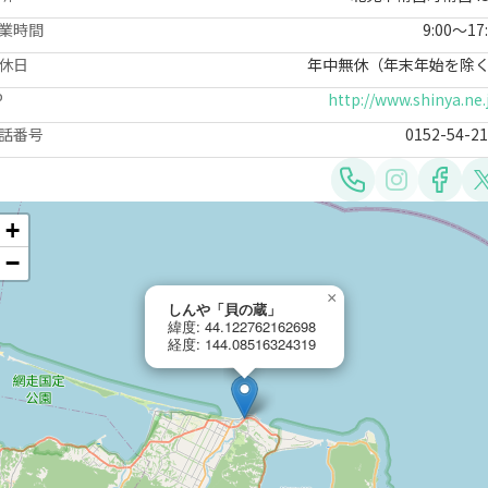
業時間
9:00～17
休日
年中無休（年末年始を除
P
http://www.shinya.ne.
話番号
0152-54-2
+
−
×
しんや「貝の蔵」
緯度: 44.122762162698
経度: 144.08516324319