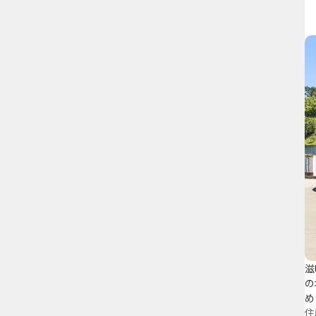
滋
の
め
住