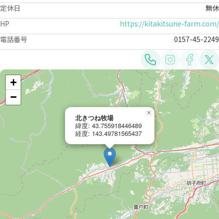
定休日
無休
HP
https://kitakitsune-farm.com/
電話番号
0157-45-2249
+
−
×
北きつね牧場
緯度: 43.755918446489
経度: 143.49781565437