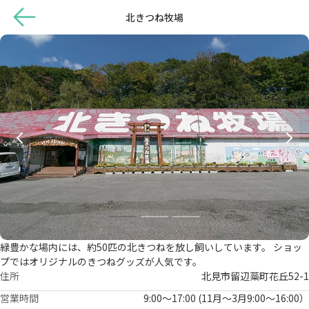
北きつね牧場
緑豊かな場内には、約50匹の北きつねを放し飼いしています。 ショッ
プではオリジナルのきつねグッズが人気です。
住所
北見市留辺蘂町花丘52-1
営業時間
9:00～17:00 (11月～3月9:00～16:00）