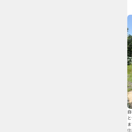
自
と
ま
住