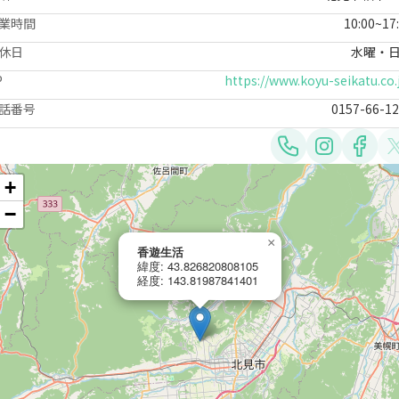
業時間
10:00~17
休日
水曜・
P
https://www.koyu-seikatu.co.
話番号
0157-66-1
+
−
×
香遊生活
緯度: 43.826820808105
経度: 143.81987841401