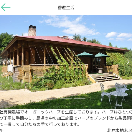
香遊生活
社有機農場でオーガニックハーブを生産しております。ハーブはひとつ
つ丁寧に手摘みし、農場の中の加工施設でハーブのブレンドから製品開
で一貫して自分たちの手で行っております。
所
北見市柏木14