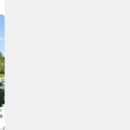
ひ
発
-3