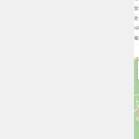
営
定
H
電