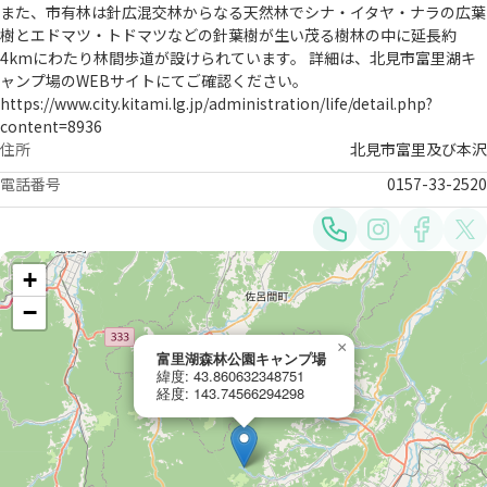
また、市有林は針広混交林からなる天然林でシナ・イタヤ・ナラの広葉
樹とエドマツ・トドマツなどの針葉樹が生い茂る樹林の中に延長約
4kmにわたり林間歩道が設けられています。 詳細は、北見市富里湖キ
ャンプ場のWEBサイトにてご確認ください。
https://www.city.kitami.lg.jp/administration/life/detail.php?
content=8936
住所
北見市富里及び本沢
電話番号
0157-33-2520
+
−
×
富里湖森林公園キャンプ場
緯度: 43.860632348751
経度: 143.74566294298